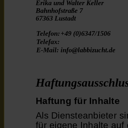
Her
L
Erika und Walter Keller
Bahnhofstraße 7
67363 Lustadt
Kon
Telefon:
+49 (0)6347/1506
Telefax:
Bil
E-Mail:
info@labbizucht.de
Wu
Haftungsausschlus
Hu
Haftung für Inhalte
Als Diensteanbieter 
für eigene Inhalte au